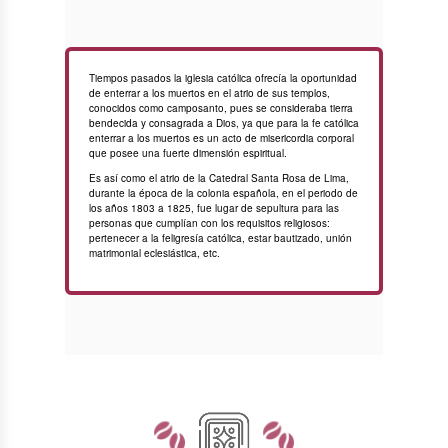
Tiempos pasados la iglesia católica ofrecía la oportunidad
de enterrar a los muertos en el atrio de sus templos,
conocidos como camposanto, pues se consideraba tierra
bendecida y consagrada a Dios, ya que para la fe católica
enterrar a los muertos es un acto de misericordia corporal
que posee una fuerte dimensión espiritual.
Es así como el atrio de la Catedral Santa Rosa de Lima,
durante la época de la colonia española, en el periodo de
los años 1803 a 1825, fue lugar de sepultura para las
personas que cumplían con los requisitos religiosos:
pertenecer a la feligresía católica, estar bautizado, unión
matrimonial eclesiástica, etc.