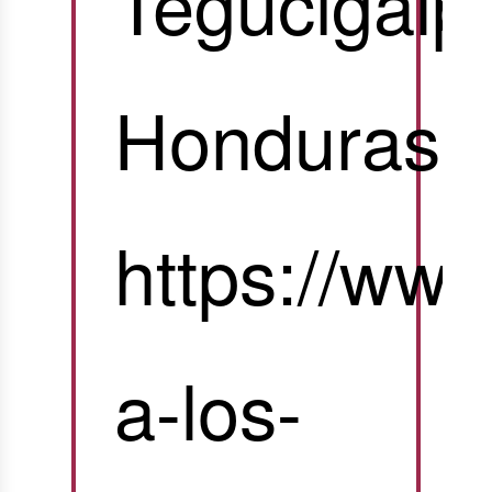
Tegucigalp
Honduras
https://www
a-los-