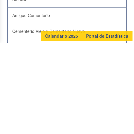
Antiguo Cementerio
Cementerio Viejo y Cementerio Nuevo
Calendario 2025
Portal de Estadística
Hospital de Occidente
Casa Handal
Casa Arias
Escuela Manuel Bonilla
Escuela Jerónimo Reina
Instituto María Auxiliadora