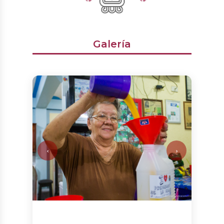
Galería
‹
›