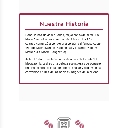
Nuestra Historia
Doña Teresa de Jesús Torres, mejor conocida como “La
Madre”, adquiere su apodo a principios de los 90s,
cuando comenzó a vender una versión del famoso coctel
“Bloody Mary” (María la Sangrienta) y lo llamó: “Bloody
Mother” (La Madre Sangrienta).
Ante el éxito de su fórmula, decidió crear la bebida “El
Madrazo”, la cual es una bebida espirituosa que consiste
en una mezcla de fruta con guaro, azúcar y soda y se ha
convertido en una de las bebidas insignes de la ciudad.