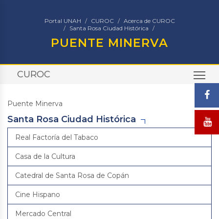
Portal UNAH
CUROC
Acerca de CUROC
Santa Rosa Ciudad Histórica
PUENTE MINERVA
CUROC
TO
Puente Minerva
Santa Rosa Ciudad Histórica
Real Factoría del Tabaco
Casa de la Cultura
Catedral de Santa Rosa de Copán
Cine Hispano
Mercado Central