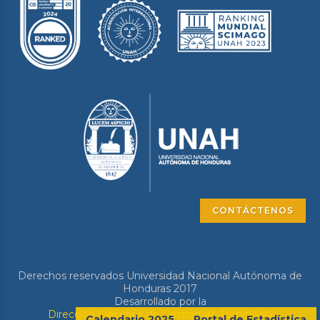
CONTÁCTENOS
Derechos reservados Universidad Nacional Autónoma de
Honduras 2017
Desarrollado por la
Dirección Ejecutiva de Gestión de Tecnología
Calendario 2025
Portal de Estadística